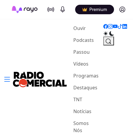
On Air
Podcasts
Log in
Premium
(current)
Ouvir
Podcasts
Passou
Vídeos
Programas
Destaques
TNT
Notícias
Somos
Nós