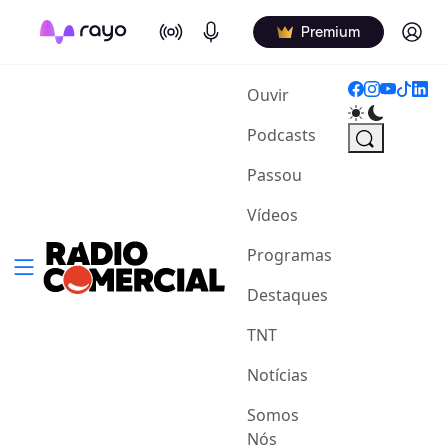
On Air
Podcasts
Log in
Premium
(current)
Ouvir
Podcasts
Passou
Vídeos
Programas
Destaques
TNT
Notícias
Somos
Nós