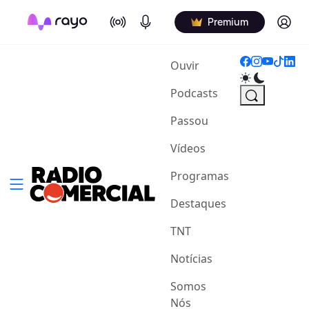
On Air
Podcasts
Log in
Premium
(current)
Ouvir
Podcasts
Passou
Vídeos
Programas
Destaques
TNT
Notícias
Somos
Nós