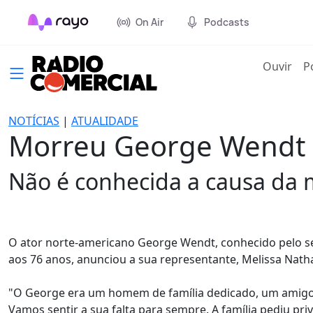
On Air
Podcasts
(cur
Ouvir
P
NOTÍCIAS
|
ATUALIDADE
Morreu George Wendt 
Não é conhecida a causa da 
O ator norte-americano George Wendt, conhecido pelo se
aos 76 anos, anunciou a sua representante, Melissa Nath
"O George era um homem de família dedicado, um amigo q
Vamos sentir a sua falta para sempre. A família pediu pr