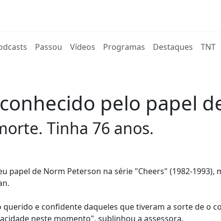
rent)
odcasts
Passou
Vídeos
Programas
Destaques
TNT
conhecido pelo papel d
morte. Tinha 76 anos.
u papel de Norm Peterson na série "Cheers" (1982-1993),
an.
uerido e confidente daqueles que tiveram a sorte de o co
ivacidade neste momento", sublinhou a assessora.