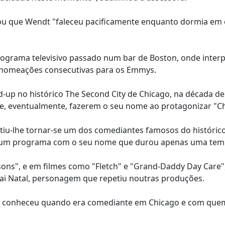
cou que Wendt "faleceu pacificamente enquanto dormia em 
rograma televisivo passado num bar de Boston, onde inter
 nomeações consecutivas para os Emmys.
up no histórico The Second City de Chicago, na década de
e, eventualmente, fazerem o seu nome ao protagonizar "Ch
itiu-lhe tornar-se um dos comediantes famosos do históric
se um programa com o seu nome que durou apenas uma tem
ns", e em filmes como "Fletch" e "Grand-Daddy Day Care"
 Pai Natal, personagem que repetiu noutras produções.
que conheceu quando era comediante em Chicago e com que