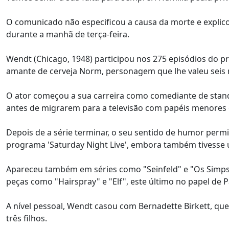
O comunicado não especificou a causa da morte e expli
durante a manhã de terça-feira.
Wendt (Chicago, 1948) participou nos 275 episódios do p
amante de cerveja Norm, personagem que lhe valeu seis
O ator começou a sua carreira como comediante de stand-
antes de migrarem para a televisão com papéis menores 
Depois de a série terminar, o seu sentido de humor perm
programa 'Saturday Night Live', embora também tives
Apareceu também em séries como "Seinfeld" e "Os Simpso
peças como "Hairspray" e "Elf", este último no papel de
A nível pessoal, Wendt casou com Bernadette Birkett, 
três filhos.