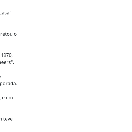
casa"
pretou o
 1970,
eers".
o
porada.
, e em
m teve