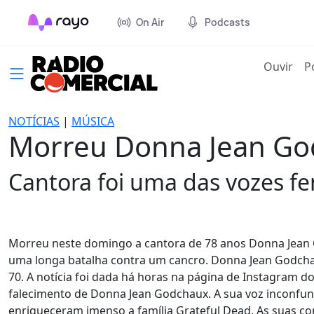
On Air
Podcasts
(cur
Ouvir
P
NOTÍCIAS
|
MÚSICA
Morreu Donna Jean God
Cantora foi uma das vozes fem
Morreu neste domingo a cantora de 78 anos Donna Jean 
uma longa batalha contra um cancro. Donna Jean Godcha
70. A notícia foi dada há horas na página de Instagram 
falecimento de Donna Jean Godchaux. A sua voz inconfundí
enriqueceram imenso a família Grateful Dead. As suas c