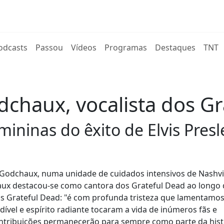
rent)
odcasts
Passou
Vídeos
Programas
Destaques
TNT
chaux, vocalista dos Gr
ininas do êxito de Elvis Presle
Godchaux, numa unidade de cuidados intensivos de Nashvil
ux destacou-se como cantora dos Grateful Dead ao longo
dos Grateful Dead: "é com profunda tristeza que lamentamos
vel e espírito radiante tocaram a vida de inúmeros fãs e
ontribuições permanecerão para sempre como parte da hist