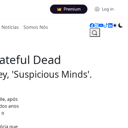
Premium
Log in
Notícias
Somos Nós
ateful Dead
y, 'Suspicious Minds'.
le, após
 dos anos
 o
ória que