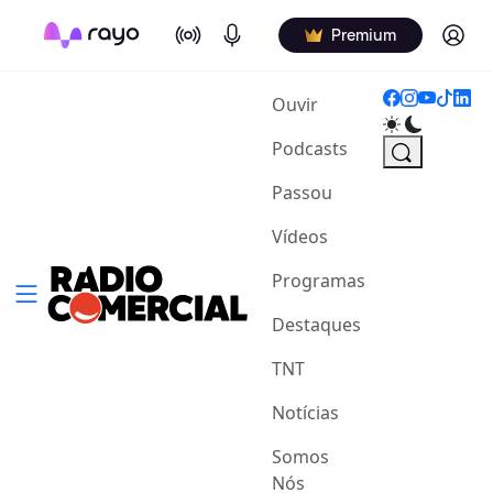
On Air
Podcasts
Log in
Premium
(current)
Ouvir
Podcasts
Passou
Vídeos
Programas
Destaques
TNT
Notícias
Somos
Nós