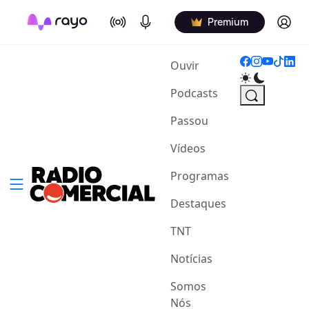
On Air
Podcasts
Log in
Premium
(current)
Ouvir
Podcasts
Passou
Vídeos
Programas
Destaques
TNT
Notícias
Somos
Nós