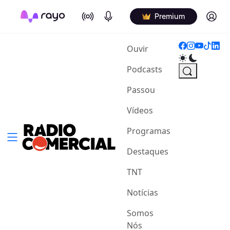
On Air
Podcasts
Log in
Premium
(current)
Ouvir
Podcasts
Passou
Vídeos
Programas
Destaques
TNT
Notícias
Somos
Nós