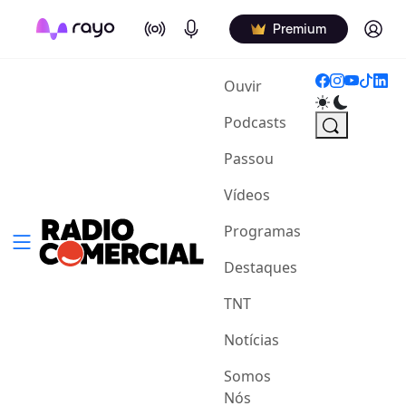
On Air
Podcasts
Log in
Premium
(current)
Ouvir
Podcasts
Passou
Vídeos
Programas
Destaques
TNT
Notícias
Somos
Nós