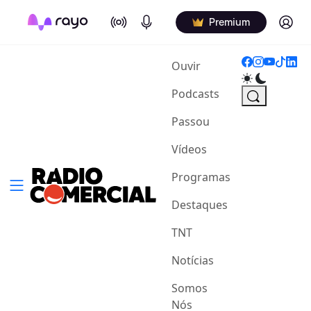
On Air
Podcasts
Log in
Premium
(current)
Ouvir
Podcasts
Passou
Vídeos
Programas
Destaques
TNT
Notícias
Somos
Nós