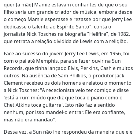
quer [a mãe] Mamie estavam confiantes de que o seu
filho seria um grande criador de música, embora desde
o começo Mamie esperasse e rezasse por que Jerry Lee
dedicasse o talento ao Espírito Santo", conta o
jornalista Nick Tosches na biografia "Hellfire", de 1982,
que retrata a relação dividida de Lewis com a religião.
Face ao sucesso do jovem Jerry Lee Lewis, em 1956, foi
com o pai até Memphis, para se fazer ouvir na Sun
Records, que tinha lançado Elvis, Perkins, Cash e muitos
outros. Na ausência de Sam Phillips, o produtor Jack
Clement recebeu os dois homens e relatou o momento
a Nick Tosches: "A rececionista veio ter comigo e disse
'está ali um miúdo que diz que toca o piano como o
Chet Atkins toca guitarra'. Isto não fazia sentido
nenhum, por isso mandei-o entrar. Ele era confiante,
mas não era mandão".
Dessa vez, a Sun não lhe respondeu da maneira que ele