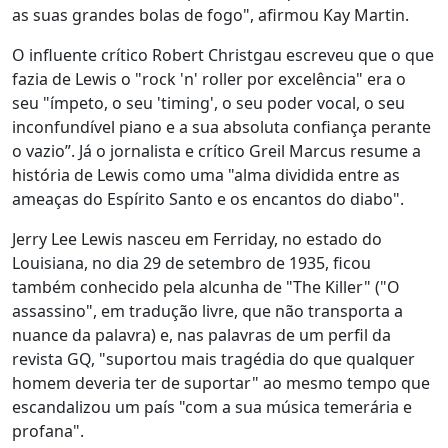
as suas grandes bolas de fogo", afirmou Kay Martin.
O influente crítico Robert Christgau escreveu que o que
fazia de Lewis o "rock 'n' roller por excelência" era o
seu "ímpeto, o seu 'timing', o seu poder vocal, o seu
inconfundível piano e a sua absoluta confiança perante
o vazio”. Já o jornalista e crítico Greil Marcus resume a
história de Lewis como uma "alma dividida entre as
ameaças do Espírito Santo e os encantos do diabo".
Jerry Lee Lewis nasceu em Ferriday, no estado do
Louisiana, no dia 29 de setembro de 1935, ficou
também conhecido pela alcunha de "The Killer" ("O
assassino", em tradução livre, que não transporta a
nuance da palavra) e, nas palavras de um perfil da
revista GQ, "suportou mais tragédia do que qualquer
homem deveria ter de suportar" ao mesmo tempo que
escandalizou um país "com a sua música temerária e
profana".