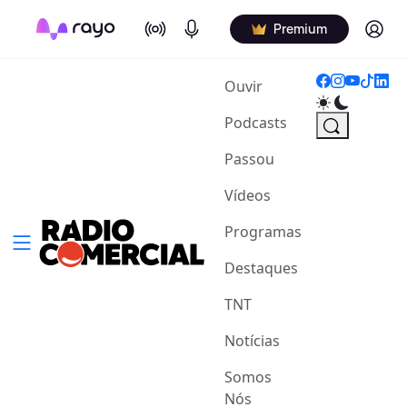
On Air
Podcasts
Log in
Premium
(current)
Ouvir
Podcasts
Passou
Vídeos
Programas
Destaques
TNT
Notícias
Somos
Nós