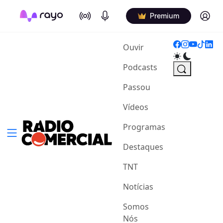
On Air
Podcasts
Log in
Premium
(current)
Ouvir
Podcasts
Passou
Vídeos
Programas
Destaques
TNT
Notícias
Somos
Nós