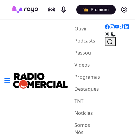
On Air
Podcasts
Log in
Premium
(current)
Ouvir
Podcasts
Passou
Vídeos
Programas
Destaques
TNT
Notícias
Somos
Nós