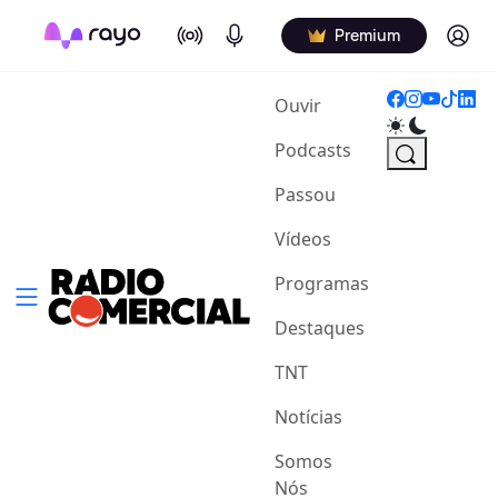
On Air
Podcasts
Log in
Premium
(current)
Ouvir
Podcasts
Passou
Vídeos
Programas
Destaques
TNT
Notícias
Somos
Nós