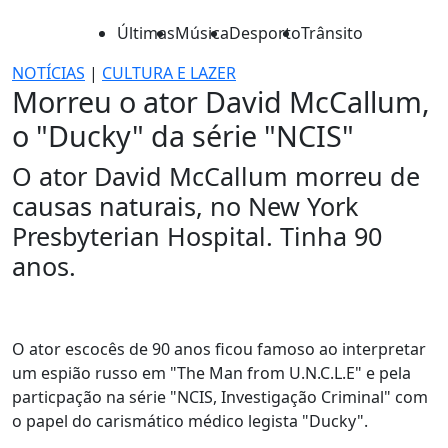
Últimas
Música
Desporto
Trânsito
NOTÍCIAS
|
CULTURA E LAZER
Morreu o ator David McCallum,
o "Ducky" da série "NCIS"
O ator David McCallum morreu de
causas naturais, no New York
Presbyterian Hospital. Tinha 90
anos.
O ator escocês de 90 anos ficou famoso ao interpretar
um espião russo em "The Man from U.N.C.L.E" e pela
particpação na série "NCIS, Investigação Criminal" com
o papel do carismático médico legista "Ducky".