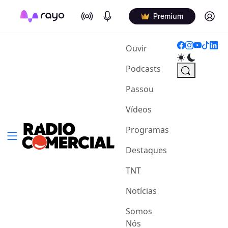
On Air
Podcasts
Log in
Premium
(current)
Ouvir
Podcasts
Passou
Vídeos
Programas
Destaques
TNT
Notícias
Somos
Nós