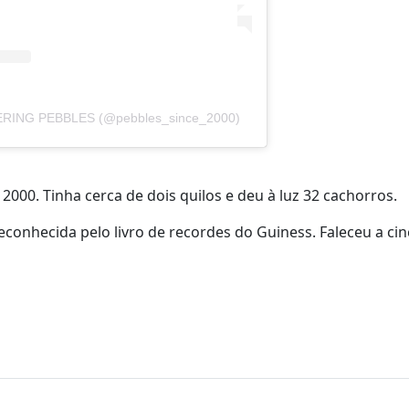
ERING PEBBLES (@pebbles_since_2000)
 2000. Tinha cerca de dois quilos e deu à luz 32 cachorros.
reconhecida pelo livro de recordes do Guiness. Faleceu a c