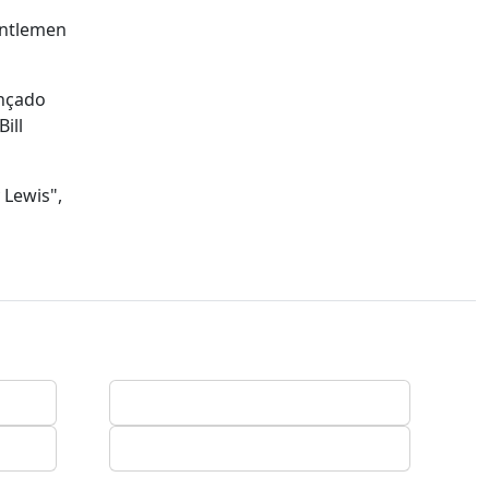
entlemen
ançado
ill
 Lewis",