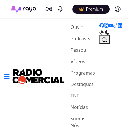
On Air
Podcasts
Log in
Premium
(current)
Ouvir
Podcasts
Passou
Vídeos
Programas
Destaques
TNT
Notícias
Somos
Nós