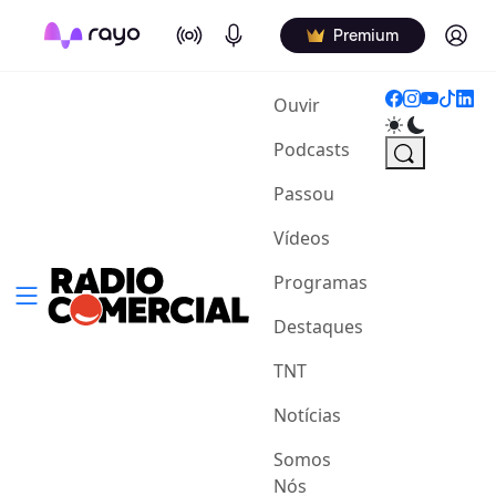
On Air
Podcasts
Log in
Premium
(current)
Ouvir
Podcasts
Passou
Vídeos
Programas
Destaques
TNT
Notícias
Somos
Nós