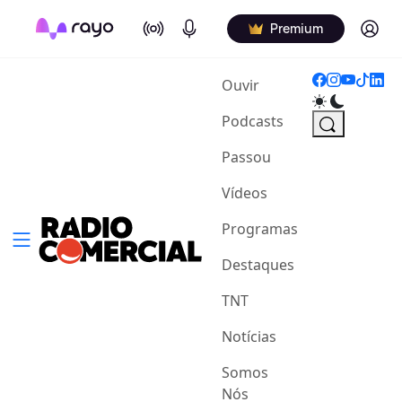
On Air
Podcasts
Log in
Premium
(current)
Ouvir
Podcasts
Passou
Vídeos
Programas
Destaques
TNT
Notícias
Somos
Nós