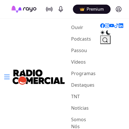
On Air
Podcasts
Log in
Premium
(current)
Ouvir
Podcasts
Passou
Vídeos
Programas
Destaques
TNT
Notícias
Somos
Nós