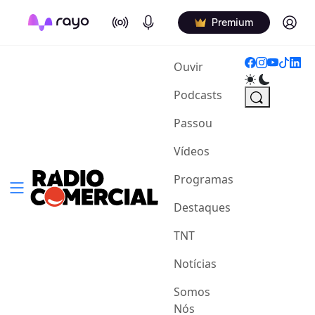
On Air
Podcasts
Log in
Premium
(current)
Ouvir
Podcasts
Passou
Vídeos
Programas
Destaques
TNT
Notícias
Somos
Nós