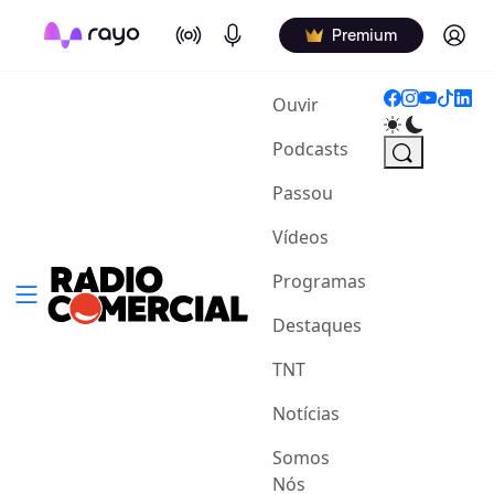
On Air
Podcasts
Log in
Premium
(current)
Ouvir
Podcasts
Passou
Vídeos
Programas
Destaques
TNT
Notícias
Somos
Nós