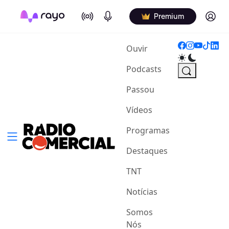
On Air
Podcasts
Log in
Premium
(current)
Ouvir
Podcasts
Passou
Vídeos
Programas
Destaques
TNT
Notícias
Somos
Nós