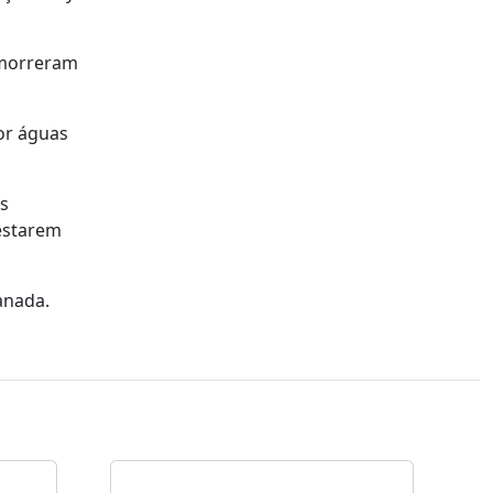
e morreram
por águas
s
 estarem
anada.