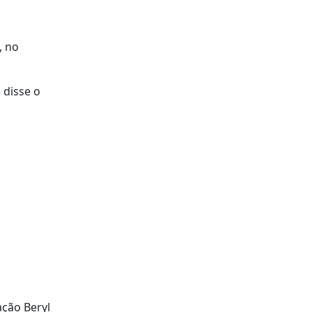
, no
 disse o
ação Beryl