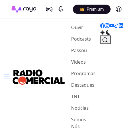
On Air
Podcasts
Log in
Premium
(current)
Ouvir
Podcasts
Passou
Vídeos
Programas
Destaques
TNT
Notícias
Somos
Nós