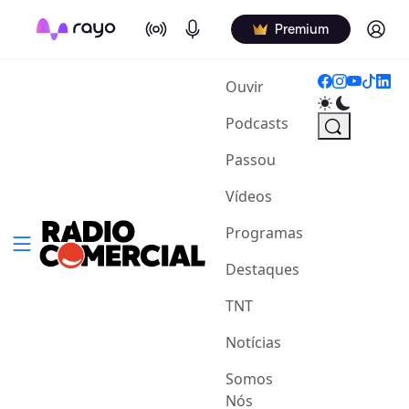
On Air
Podcasts
Log in
Premium
(current)
Ouvir
Podcasts
Passou
Vídeos
Programas
Destaques
TNT
Notícias
Somos
Nós