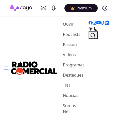
On Air
Podcasts
Log in
Premium
(current)
Ouvir
Podcasts
Passou
Vídeos
Programas
Destaques
TNT
Notícias
Somos
Nós