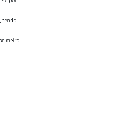
-se por
, tendo
 primeiro