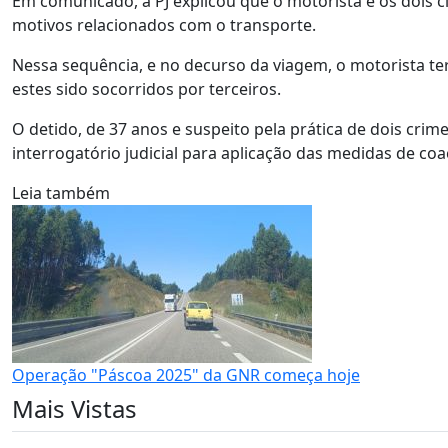
Em comunicado, a PJ explicou que o motorista e os dois 
motivos relacionados com o transporte.
Nessa sequência, e no decurso da viagem, o motorista t
estes sido socorridos por terceiros.
O detido, de 37 anos e suspeito pela prática de dois crime
interrogatório judicial para aplicação das medidas de coa
Leia também
Operação "Páscoa 2025" da GNR começa hoje
Mais Vistas