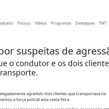
rent)
odcasts
Passou
Vídeos
Programas
Destaques
TNT
por suspeitas de agress
 que o condutor e os dois clie
transporte.
r alegadamente agredido dois clientes que transportava na
ntou a força policial esta sexta-feira.