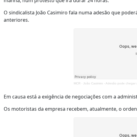
manhã, num protesto que irá durar 24 horas.
O sindicalista João Casimiro fala numa adesão que poder
anteriores.
MCR
·
João Casimiro - Adesão pode chegar
Em causa está a exigência de negociações com a administ
Os motoristas da empresa recebem, atualmente, o orde