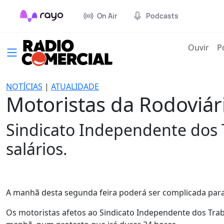
On Air
Podcasts
(cur
Ouvir
P
NOTÍCIAS
|
ATUALIDADE
Motoristas da Rodoviár
Sindicato Independente dos 
salários.
A manhã desta segunda feira poderá ser complicada para
Os motoristas afetos ao Sindicato Independente dos Trab