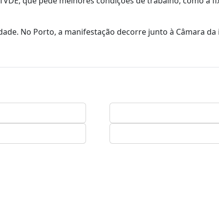
TVDE, que pede melhores condições de trabalho, como a fi
rdade. No Porto, a manifestação decorre junto à Câmara da i