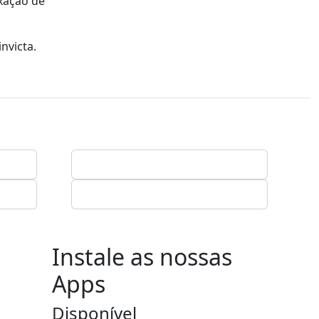
xação de
nvicta.
Instale as nossas
Apps
Disponível