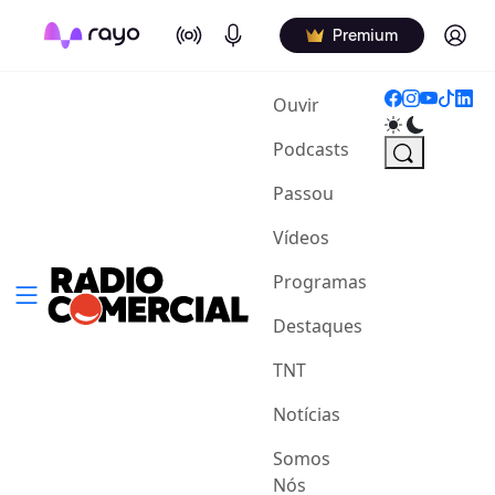
On Air
Podcasts
Log in
Premium
(current)
Ouvir
Podcasts
Passou
Vídeos
Programas
Destaques
TNT
Notícias
Somos
Nós