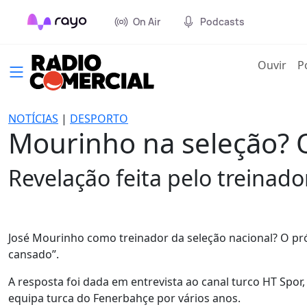
On Air
Podcasts
(cur
Ouvir
P
NOTÍCIAS
|
DESPORTO
Mourinho na seleção? 
Revelação feita pelo treinado
José Mourinho como treinador da seleção nacional? O próp
cansado”.
A resposta foi dada em entrevista ao canal turco HT Spo
equipa turca do Fenerbahçe por vários anos.