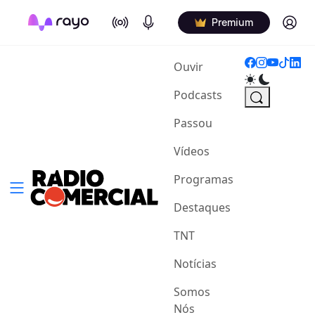
On Air
Podcasts
Log in
Premium
(current)
Ouvir
Podcasts
Passou
Vídeos
Programas
Destaques
TNT
Notícias
Somos
Nós