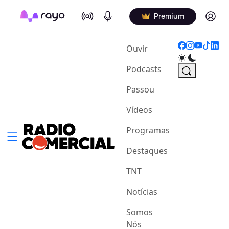
On Air
Podcasts
Log in
Premium
(current)
Ouvir
Podcasts
Passou
Vídeos
Programas
Destaques
TNT
Notícias
Somos
Nós