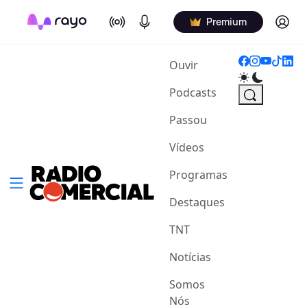
On Air
Podcasts
Log in
Premium
(current)
Ouvir
Podcasts
Passou
Vídeos
Programas
Destaques
TNT
Notícias
Somos
Nós