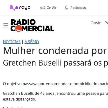
On Air
Podcasts
(cur
Ouvir
P
NOTÍCIAS
|
A SÉRIO
Mulher condenada por 
Gretchen Buselli passará os 
O objetivo passava por encomendar o homicídio do marid
Gretchen Buselli, de 48 anos, encontrou uma pessoa para
estava disfarçado.