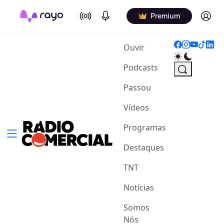
On Air
Podcasts
Log in
Premium
(current)
Ouvir
Podcasts
Passou
Vídeos
Programas
Destaques
TNT
Notícias
Somos
Nós