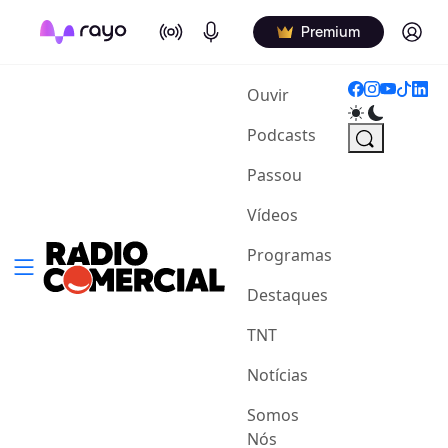
On Air
Podcasts
Log in
Premium
(current)
Ouvir
Podcasts
Passou
Vídeos
Programas
Destaques
TNT
Notícias
Somos
Nós