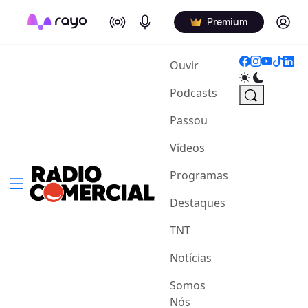
On Air
Podcasts
Log in
Premium
(current)
Ouvir
Podcasts
Passou
Vídeos
Programas
Destaques
TNT
Notícias
Somos
Nós