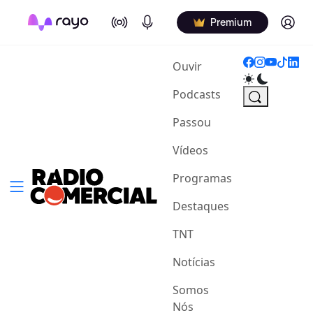
On Air
Podcasts
Log in
Premium
(current)
Ouvir
Podcasts
Passou
Vídeos
Programas
Destaques
TNT
Notícias
Somos
Nós