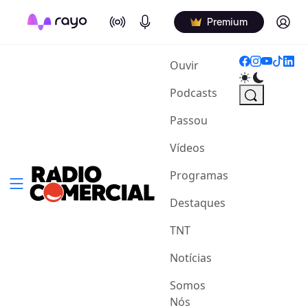
On Air
Podcasts
Log in
Premium
(current)
Ouvir
Podcasts
Passou
Vídeos
Programas
Destaques
TNT
Notícias
Somos
Nós