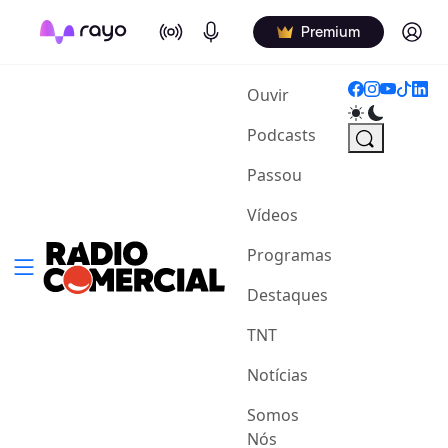
On Air
Podcasts
Log in
Premium
(current)
Ouvir
Podcasts
Passou
Vídeos
Programas
Destaques
TNT
Notícias
Somos
Nós