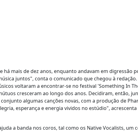
e há mais de dez anos, enquanto andavam em digressão p
r música juntos", conta o comunicado que chegou à redação.
sicos voltaram a encontrar-se no festival 'Something In Th
 mútuos cresceram ao longo dos anos. Decidiram, então, ju
 conjunto algumas canções novas, com a produção de Pharr
egria, esperança e energia vividos no estúdio", acrescenta
juda a banda nos coros, tal como os Native Vocalists, um c