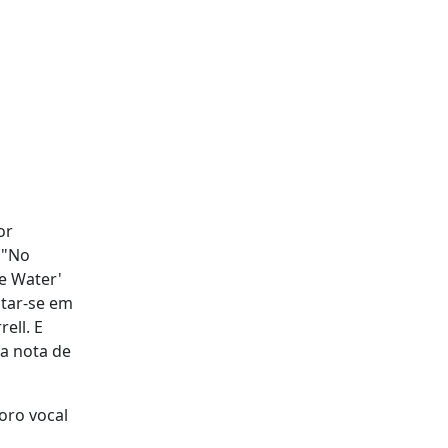
or
 "No
e Water'
ntar-se em
ell. E
 a nota de
oro vocal