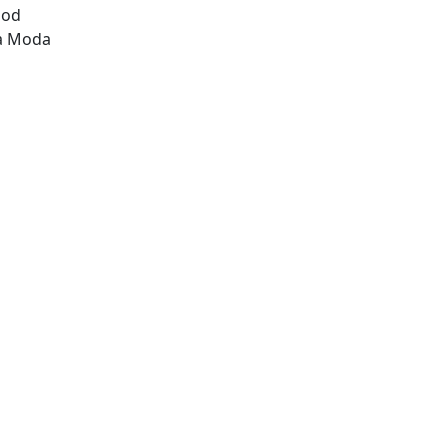
ood
da Moda