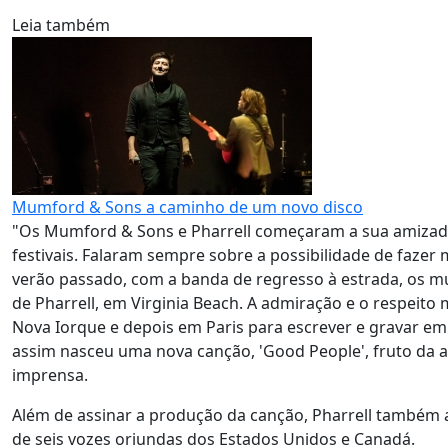
Leia também
Mumford & Sons a caminho de um novo disco
"Os Mumford & Sons e Pharrell começaram a sua amizad
festivais. Falaram sempre sobre a possibilidade de faze
verão passado, com a banda de regresso à estrada, os mú
de Pharrell, em Virginia Beach. A admiração e o respeito
Nova Iorque e depois em Paris para escrever e gravar em
assim nasceu uma nova canção, 'Good People', fruto da al
imprensa.
Além de assinar a produção da canção, Pharrell também a
de seis vozes oriundas dos Estados Unidos e Canadá.