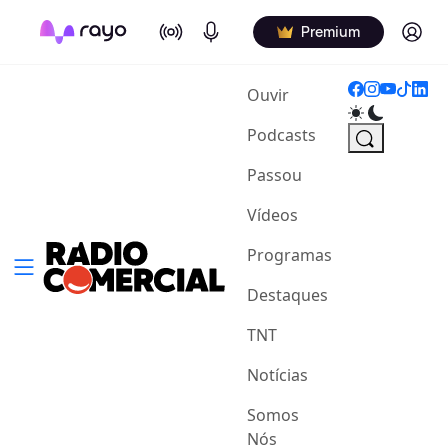
On Air
Podcasts
Log in
Premium
(current)
Ouvir
Podcasts
Passou
Vídeos
Programas
Destaques
TNT
Notícias
Somos
Nós