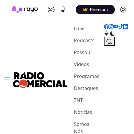
On Air
Podcasts
Log in
Premium
(current)
Ouvir
Podcasts
Passou
Vídeos
Programas
Destaques
TNT
Notícias
Somos
Nós