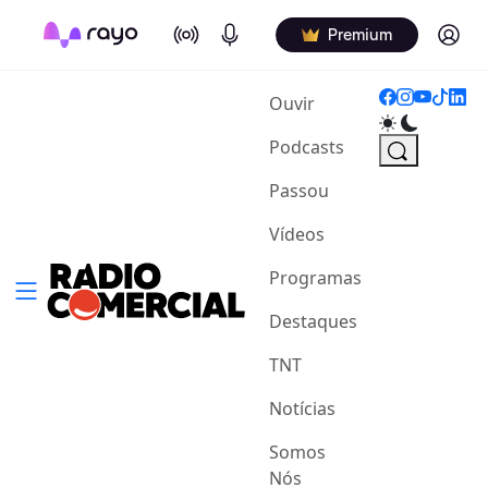
On Air
Podcasts
Log in
Premium
(current)
Ouvir
Podcasts
Passou
Vídeos
Programas
Destaques
TNT
Notícias
Somos
Nós