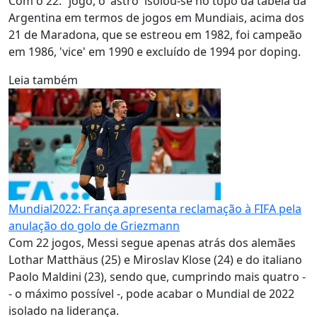
Com o 22.º jogo, o 'astro' isolou-se no topo da tabela da
Argentina em termos de jogos em Mundiais, acima dos
21 de Maradona, que se estreou em 1982, foi campeão
em 1986, 'vice' em 1990 e excluído de 1994 por doping.
Leia também
Mundial2022: França apresenta reclamação à FIFA pela
anulação do golo de Griezmann
Com 22 jogos, Messi segue apenas atrás dos alemães
Lothar Matthäus (25) e Miroslav Klose (24) e do italiano
Paolo Maldini (23), sendo que, cumprindo mais quatro -
- o máximo possível -, pode acabar o Mundial de 2022
isolado na liderança.