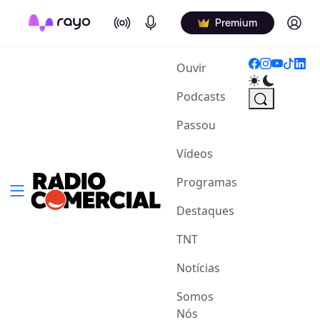
On Air
Podcasts
Log in
Premium
(current)
Ouvir
Podcasts
Passou
Vídeos
Programas
Destaques
TNT
Notícias
Somos
Nós