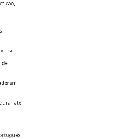
etição,
s
ocura.
o de
puderam
durar até
português