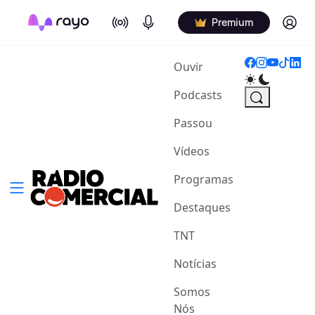
On Air
Podcasts
Log in
Premium
(current)
Ouvir
Podcasts
Passou
Vídeos
Programas
Destaques
TNT
Notícias
Somos
Nós